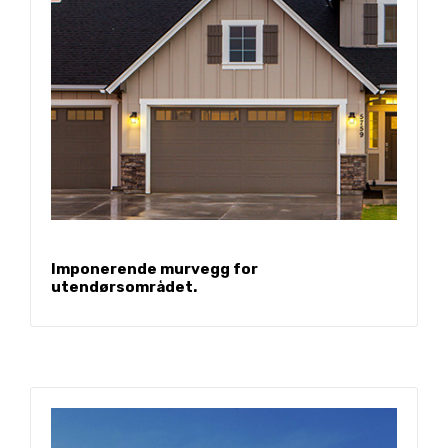
Imponerende murvegg for
utendørsområdet.